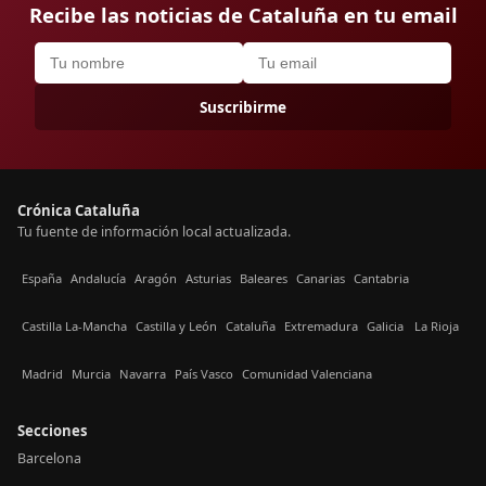
Recibe las noticias de Cataluña en tu email
Suscribirme
Crónica Cataluña
Tu fuente de información local actualizada.
España
Andalucía
Aragón
Asturias
Baleares
Canarias
Cantabria
Castilla La-Mancha
Castilla y León
Cataluña
Extremadura
Galicia
La Rioja
Madrid
Murcia
Navarra
País Vasco
Comunidad Valenciana
Secciones
Barcelona