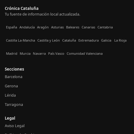
Crónica Cataluña
Tu fuente de información local actualizada.
España
Andalucía
Aragón
Asturias
Baleares
Canarias
Cantabria
Castilla La-Mancha
Castilla y León
Cataluña
Extremadura
Galicia
La Rioja
Madrid
Murcia
Navarra
País Vasco
Comunidad Valenciana
Secciones
Barcelona
Gerona
Lérida
Tarragona
Legal
Aviso Legal