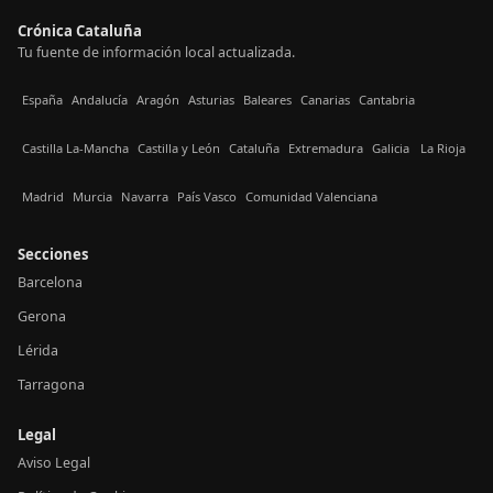
Crónica Cataluña
Tu fuente de información local actualizada.
España
Andalucía
Aragón
Asturias
Baleares
Canarias
Cantabria
Castilla La-Mancha
Castilla y León
Cataluña
Extremadura
Galicia
La Rioja
Madrid
Murcia
Navarra
País Vasco
Comunidad Valenciana
Secciones
Barcelona
Gerona
Lérida
Tarragona
Legal
Aviso Legal