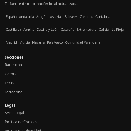
Tu fuente de información local actualizada.
España
Andalucía
Aragón
Asturias
Baleares
Canarias
Cantabria
Castilla La-Mancha
Castilla y León
Cataluña
Extremadura
Galicia
La Rioja
Madrid
Murcia
Navarra
País Vasco
Comunidad Valenciana
Secciones
Barcelona
Gerona
Lérida
Tarragona
Legal
Aviso Legal
Política de Cookies
Política de Privacidad