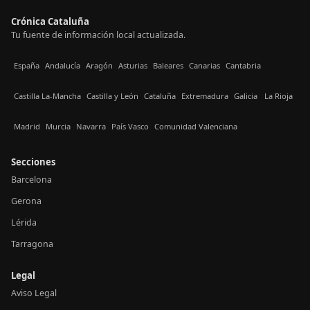
Crónica Cataluña
Tu fuente de información local actualizada.
España
Andalucía
Aragón
Asturias
Baleares
Canarias
Cantabria
Castilla La-Mancha
Castilla y León
Cataluña
Extremadura
Galicia
La Rioja
Madrid
Murcia
Navarra
País Vasco
Comunidad Valenciana
Secciones
Barcelona
Gerona
Lérida
Tarragona
Legal
Aviso Legal