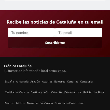
Recibe las noticias de Cataluña en tu email
Suscribirme
Crónica Cataluña
Tu fuente de información local actualizada.
España
Andalucía
Aragón
Asturias
Baleares
Canarias
Cantabria
Castilla La-Mancha
Castilla y León
Cataluña
Extremadura
Galicia
La Rioja
Madrid
Murcia
Navarra
País Vasco
Comunidad Valenciana