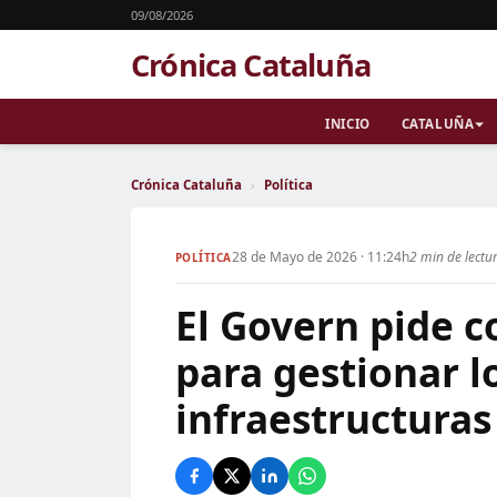
09/08/2026
Crónica Cataluña
INICIO
CATALUÑA
Crónica Cataluña
›
Política
28 de Mayo de 2026 · 11:24h
2 min de lectu
POLÍTICA
El Govern pide c
para gestionar l
infraestructuras