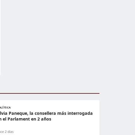
OLÍTICA
ílvia Paneque, la consellera más interrogada
n el Parlament en 2 años
ce 2 días