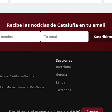
Recibe las noticias de Cataluña en tu email
Suscribir
Secciones
Barcelona
Gerona
tabria
Castilla La-Mancha
Lérida
rid
Murcia
Navarra
País Vasco
Tarragona
Este sitio usa cookies propias y de terceros.
Más info
Aceptar