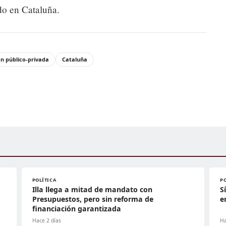
do en Cataluña.
n público-privada
Cataluña
POLÍTICA
P
Illa llega a mitad de mandato con
S
Presupuestos, pero sin reforma de
e
financiación garantizada
Hace 2 días
Ha