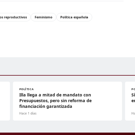
os reproductivos
Feminismo
Política española
POLÍTICA
P
Illa llega a mitad de mandato con
S
Presupuestos, pero sin reforma de
e
financiación garantizada
Hace 1 días
Ha