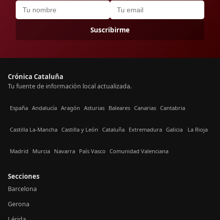
Suscribirme
Crónica Cataluña
Tu fuente de información local actualizada.
España
Andalucía
Aragón
Asturias
Baleares
Canarias
Cantabria
Castilla La-Mancha
Castilla y León
Cataluña
Extremadura
Galicia
La Rioja
Madrid
Murcia
Navarra
País Vasco
Comunidad Valenciana
Secciones
Barcelona
Gerona
Lérida