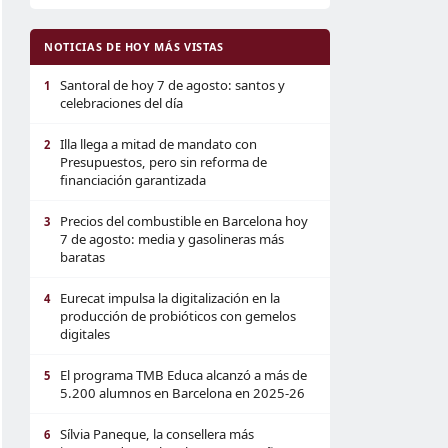
NOTICIAS DE HOY MÁS VISTAS
Santoral de hoy 7 de agosto: santos y
1
celebraciones del día
Illa llega a mitad de mandato con
2
Presupuestos, pero sin reforma de
financiación garantizada
Precios del combustible en Barcelona hoy
3
7 de agosto: media y gasolineras más
baratas
Eurecat impulsa la digitalización en la
4
producción de probióticos con gemelos
digitales
El programa TMB Educa alcanzó a más de
5
5.200 alumnos en Barcelona en 2025-26
Sílvia Paneque, la consellera más
6