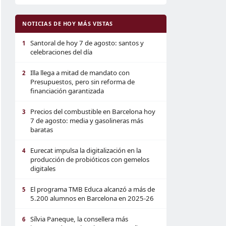
NOTICIAS DE HOY MÁS VISTAS
Santoral de hoy 7 de agosto: santos y
1
celebraciones del día
Illa llega a mitad de mandato con
2
Presupuestos, pero sin reforma de
financiación garantizada
Precios del combustible en Barcelona hoy
3
7 de agosto: media y gasolineras más
baratas
Eurecat impulsa la digitalización en la
4
producción de probióticos con gemelos
digitales
El programa TMB Educa alcanzó a más de
5
5.200 alumnos en Barcelona en 2025-26
Sílvia Paneque, la consellera más
6