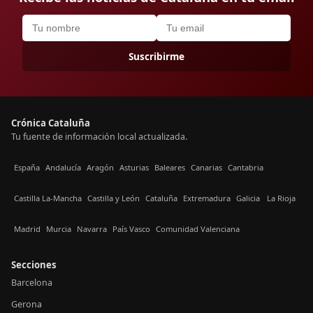
Suscribirme
Crónica Cataluña
Tu fuente de información local actualizada.
España
Andalucía
Aragón
Asturias
Baleares
Canarias
Cantabria
Castilla La-Mancha
Castilla y León
Cataluña
Extremadura
Galicia
La Rioja
Madrid
Murcia
Navarra
País Vasco
Comunidad Valenciana
Secciones
Barcelona
Gerona