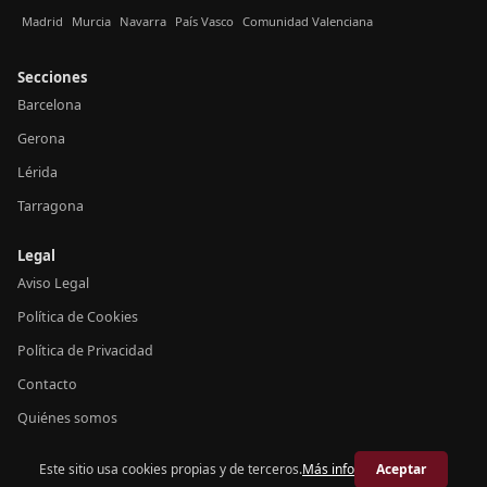
Madrid
Murcia
Navarra
País Vasco
Comunidad Valenciana
Secciones
Barcelona
Gerona
Lérida
Tarragona
Legal
Aviso Legal
Política de Cookies
Política de Privacidad
Contacto
Quiénes somos
Este sitio usa cookies propias y de terceros.
Más info
Aceptar
© 2026 Crónica Cataluña