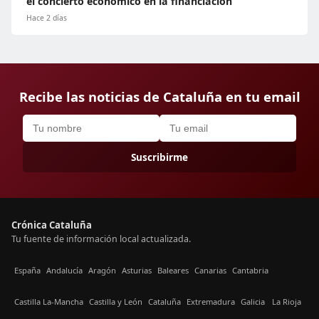
el concierto económico en la financiación
Hace 2 días
Recibe las noticias de Cataluña en tu email
Suscribirme
Crónica Cataluña
Tu fuente de información local actualizada.
España
Andalucía
Aragón
Asturias
Baleares
Canarias
Cantabria
Castilla La-Mancha
Castilla y León
Cataluña
Extremadura
Galicia
La Rioja