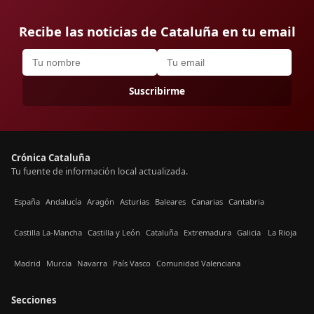
Recibe las noticias de Cataluña en tu email
Suscribirme
Crónica Cataluña
Tu fuente de información local actualizada.
España
Andalucía
Aragón
Asturias
Baleares
Canarias
Cantabria
Castilla La-Mancha
Castilla y León
Cataluña
Extremadura
Galicia
La Rioja
Madrid
Murcia
Navarra
País Vasco
Comunidad Valenciana
Secciones