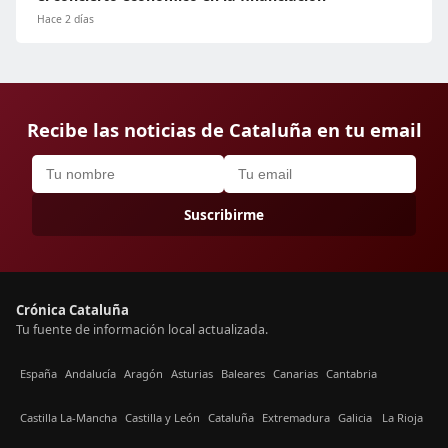
Hace 2 días
Recibe las noticias de Cataluña en tu email
Suscribirme
Crónica Cataluña
Tu fuente de información local actualizada.
España
Andalucía
Aragón
Asturias
Baleares
Canarias
Cantabria
Castilla La-Mancha
Castilla y León
Cataluña
Extremadura
Galicia
La Rioja