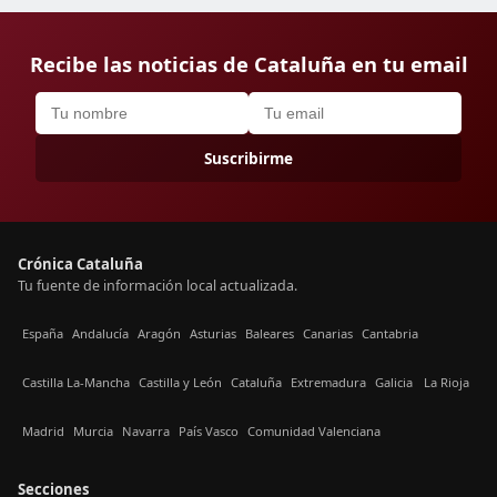
Recibe las noticias de Cataluña en tu email
Suscribirme
Crónica Cataluña
Tu fuente de información local actualizada.
España
Andalucía
Aragón
Asturias
Baleares
Canarias
Cantabria
Castilla La-Mancha
Castilla y León
Cataluña
Extremadura
Galicia
La Rioja
Madrid
Murcia
Navarra
País Vasco
Comunidad Valenciana
Secciones