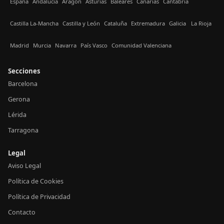
España
Andalucía
Aragón
Asturias
Baleares
Canarias
Cantabria
Castilla La-Mancha
Castilla y León
Cataluña
Extremadura
Galicia
La Rioja
Madrid
Murcia
Navarra
País Vasco
Comunidad Valenciana
Secciones
Barcelona
Gerona
Lérida
Tarragona
Legal
Aviso Legal
Política de Cookies
Política de Privacidad
Contacto