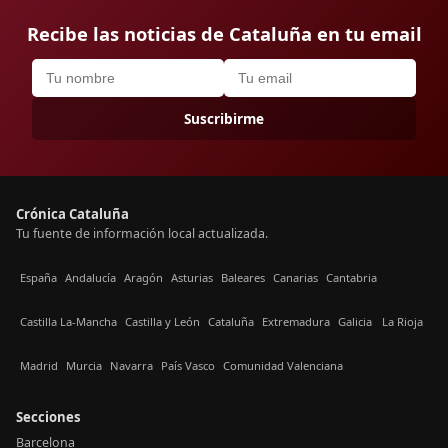
Recibe las noticias de Cataluña en tu email
Suscribirme
Crónica Cataluña
Tu fuente de información local actualizada.
España
Andalucía
Aragón
Asturias
Baleares
Canarias
Cantabria
Castilla La-Mancha
Castilla y León
Cataluña
Extremadura
Galicia
La Rioja
Madrid
Murcia
Navarra
País Vasco
Comunidad Valenciana
Secciones
Barcelona