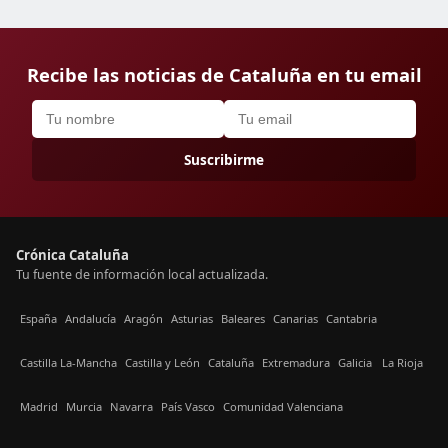
Recibe las noticias de Cataluña en tu email
Suscribirme
Crónica Cataluña
Tu fuente de información local actualizada.
España
Andalucía
Aragón
Asturias
Baleares
Canarias
Cantabria
Castilla La-Mancha
Castilla y León
Cataluña
Extremadura
Galicia
La Rioja
Madrid
Murcia
Navarra
País Vasco
Comunidad Valenciana