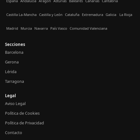
España
Andalucía
Aragón
Asturias
Baleares
Canarias
Cantabria
Castilla La-Mancha
Castilla y León
Cataluña
Extremadura
Galicia
La Rioja
Madrid
Murcia
Navarra
País Vasco
Comunidad Valenciana
Secciones
Barcelona
Gerona
Lérida
Tarragona
Legal
Aviso Legal
Política de Cookies
Política de Privacidad
Contacto