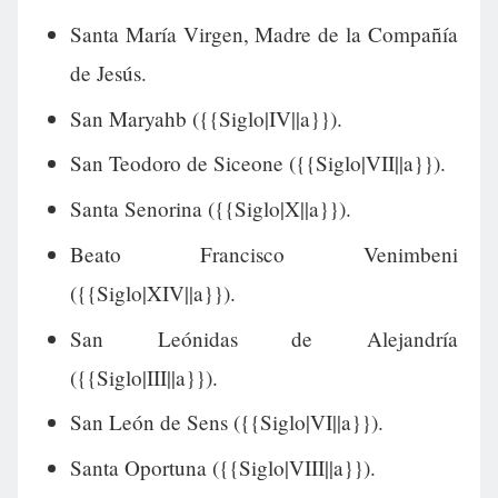
Santa María Virgen, Madre de la Compañía
de Jesús.
San Maryahb ({{Siglo|IV||a}}).
San Teodoro de Siceone ({{Siglo|VII||a}}).
Santa Senorina ({{Siglo|X||a}}).
Beato Francisco Venimbeni
({{Siglo|XIV||a}}).
San Leónidas de Alejandría
({{Siglo|III||a}}).
San León de Sens ({{Siglo|VI||a}}).
Santa Oportuna ({{Siglo|VIII||a}}).