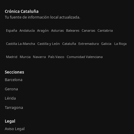
Crónica Cataluña
Tu fuente de información local actualizada.
España
Andalucía
Aragón
Asturias
Baleares
Canarias
Cantabria
Castilla La-Mancha
Castilla y León
Cataluña
Extremadura
Galicia
La Rioja
Madrid
Murcia
Navarra
País Vasco
Comunidad Valenciana
Secciones
Barcelona
Gerona
Lérida
Tarragona
Legal
Aviso Legal