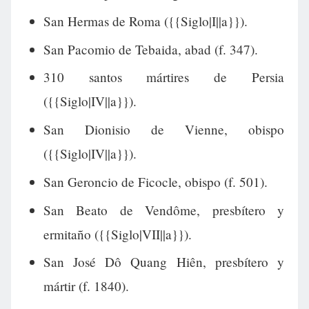
San Hermas de Roma ({{Siglo|I||a}}).
San Pacomio de Tebaida, abad (f. 347).
310 santos mártires de Persia
({{Siglo|IV||a}}).
San Dionisio de Vienne, obispo
({{Siglo|IV||a}}).
San Geroncio de Ficocle, obispo (f. 501).
San Beato de Vendôme, presbítero y
ermitaño ({{Siglo|VII||a}}).
San José Dô Quang Hiên, presbítero y
mártir (f. 1840).