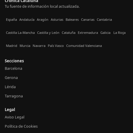
Crónica Cataluña
Tu fuente de información local actualizada.
España
Andalucía
Aragón
Asturias
Baleares
Canarias
Cantabria
Castilla La-Mancha
Castilla y León
Cataluña
Extremadura
Galicia
La Rioja
Madrid
Murcia
Navarra
País Vasco
Comunidad Valenciana
Secciones
Barcelona
Gerona
Lérida
Tarragona
Legal
Aviso Legal
Política de Cookies