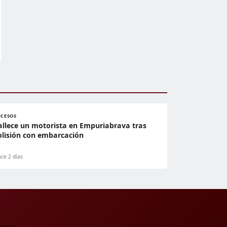
UCESOS
allece un motorista en Empuriabrava tras
olisión con embarcación
ce 2 días