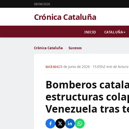
08/08/2026
Crónica Cataluña
INICIO
CATALUÑA
Crónica Cataluña
›
Sucesos
28 de Junio de 2026 · 15:05h
2 min de lectura
SUCESOS
Bomberos catala
estructuras cola
Venezuela tras 