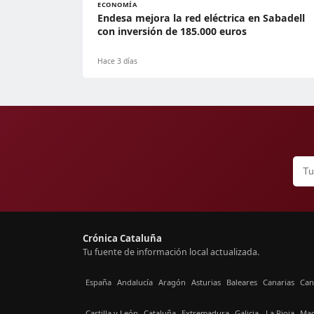
ECONOMÍA
Endesa mejora la red eléctrica en Sabadell
con inversión de 185.000 euros
Hace 3 días
Crónica Cataluña
Tu fuente de información local actualizada.
España
Andalucía
Aragón
Asturias
Baleares
Canarias
Can
Castilla y León
Cataluña
Extremadura
Galicia
La Rioja
Mad