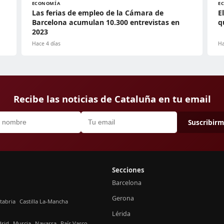
ECONOMÍA
E
Las ferias de empleo de la Cámara de
E
Barcelona acumulan 10.300 entrevistas en
q
2023
Hace 4 días
Ha
Recibe las noticias de Cataluña en tu email
Suscribir
Secciones
Barcelona
Gerona
tabria
Castilla La-Mancha
Lérida
rid
Murcia
Navarra
País Vasco