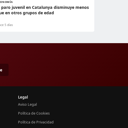
CONOMÍA
l paro juvenil en Catalunya disminuye menos
ue en otros grupos de edad
ce 5 días
me
Legal
Aviso Legal
Política de Cookies
Política de Privacidad