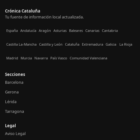
Crónica Cataluña
Tu fuente de información local actualizada.
España
Andalucía
Aragón
Asturias
Baleares
Canarias
Cantabria
Castilla La-Mancha
Castilla y León
Cataluña
Extremadura
Galicia
La Rioja
Madrid
Murcia
Navarra
País Vasco
Comunidad Valenciana
Secciones
Barcelona
Gerona
Lérida
Tarragona
Legal
Aviso Legal