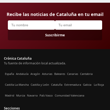
Recibe las noticias de Cataluña en tu email
Suscribirme
Crónica Cataluña
Tu fuente de información local actualizada.
España
Andalucía
Aragón
Asturias
Baleares
Canarias
Cantabria
Castilla La-Mancha
Castilla y León
Cataluña
Extremadura
Galicia
La Rioja
Madrid
Murcia
Navarra
País Vasco
Comunidad Valenciana
Secciones