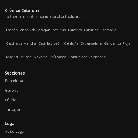
Crónica Cataluña
Tu fuente de información local actualizada.
España
Andalucía
Aragón
Asturias
Baleares
Canarias
Cantabria
Castilla La-Mancha
Castilla y León
Cataluña
Extremadura
Galicia
La Rioja
Madrid
Murcia
Navarra
País Vasco
Comunidad Valenciana
Secciones
Barcelona
Gerona
Lérida
Tarragona
Legal
Aviso Legal