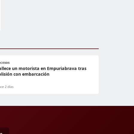
UCESOS
allece un motorista en Empuriabrava tras
olisión con embarcación
ce 2 días
me