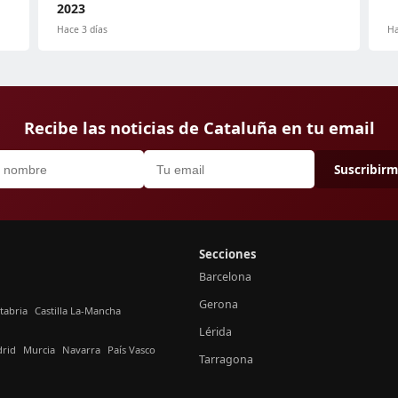
2023
Hace 3 días
Ha
Recibe las noticias de Cataluña en tu email
Suscribir
Secciones
Barcelona
Gerona
tabria
Castilla La-Mancha
Lérida
rid
Murcia
Navarra
País Vasco
Tarragona