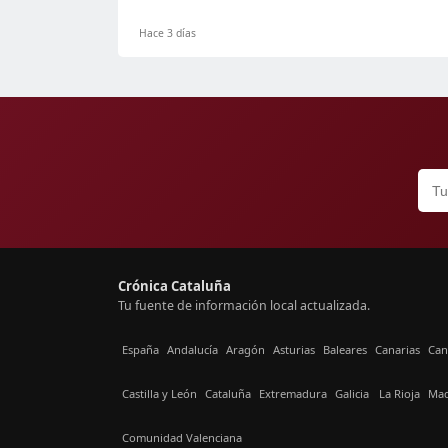
Hace 3 días
Crónica Cataluña
Tu fuente de información local actualizada.
España
Andalucía
Aragón
Asturias
Baleares
Canarias
Can
Castilla y León
Cataluña
Extremadura
Galicia
La Rioja
Mad
Comunidad Valenciana