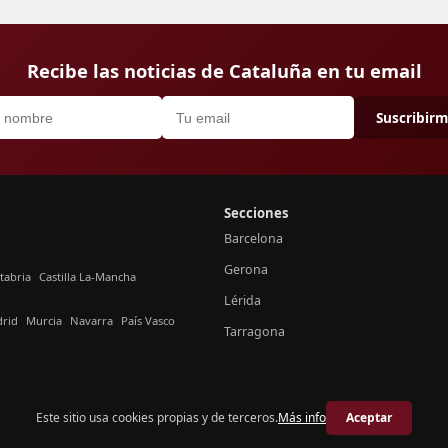
Recibe las noticias de Cataluña en tu email
Suscribir
Secciones
Barcelona
Gerona
tabria
Castilla La-Mancha
Lérida
rid
Murcia
Navarra
País Vasco
Tarragona
Este sitio usa cookies propias y de terceros.
Más info
Aceptar
© 2026 Crónica Cataluña