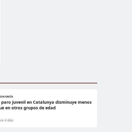
CONOMÍA
l paro juvenil en Catalunya disminuye menos
ue en otros grupos de edad
ce 4 días