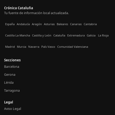
Crónica Cataluña
Tu fuente de información local actualizada.
España
Andalucía
Aragón
Asturias
Baleares
Canarias
Cantabria
Castilla La-Mancha
Castilla y León
Cataluña
Extremadura
Galicia
La Rioja
Madrid
Murcia
Navarra
País Vasco
Comunidad Valenciana
Secciones
Barcelona
Gerona
Lérida
Tarragona
Legal
Aviso Legal