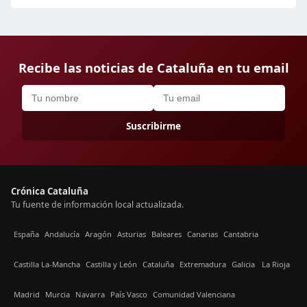
Recibe las noticias de Cataluña en tu email
Suscribirme
Crónica Cataluña
Tu fuente de información local actualizada.
España
Andalucía
Aragón
Asturias
Baleares
Canarias
Cantabria
Castilla La-Mancha
Castilla y León
Cataluña
Extremadura
Galicia
La Rioja
Madrid
Murcia
Navarra
País Vasco
Comunidad Valenciana