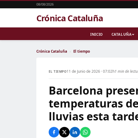
08/08/2026
Crónica Cataluña
INICIO
CATALUÑA
Crónica Cataluña
›
El tiempo
11 de Junio de 2026 · 07:02h
1 min de lect
EL TIEMPO
Barcelona prese
temperaturas de 
lluvias esta tard