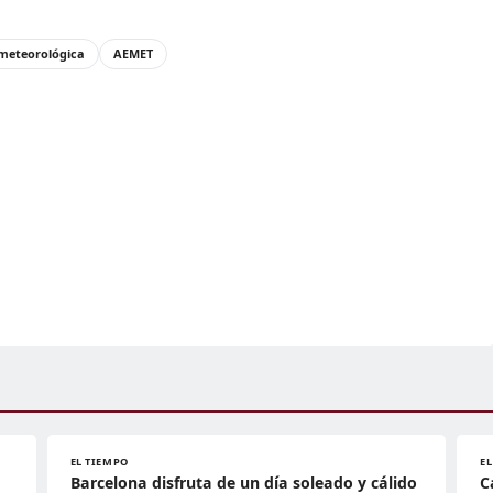
 meteorológica
AEMET
EL TIEMPO
E
Barcelona disfruta de un día soleado y cálido
C