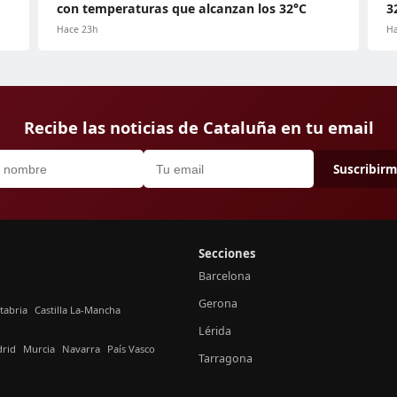
con temperaturas que alcanzan los 32°C
3
Hace 23h
Ha
Recibe las noticias de Cataluña en tu email
Suscribir
Secciones
Barcelona
Gerona
tabria
Castilla La-Mancha
Lérida
rid
Murcia
Navarra
País Vasco
Tarragona