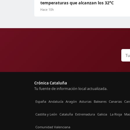
temperaturas que alcanzan los 32°C
Hace 10h
Crónica Cataluña
Tu fuente de información local actualizada.
España
Andalucía
Aragón
Asturias
Baleares
Canarias
Can
Castilla y León
Cataluña
Extremadura
Galicia
La Rioja
Mad
Comunidad Valenciana