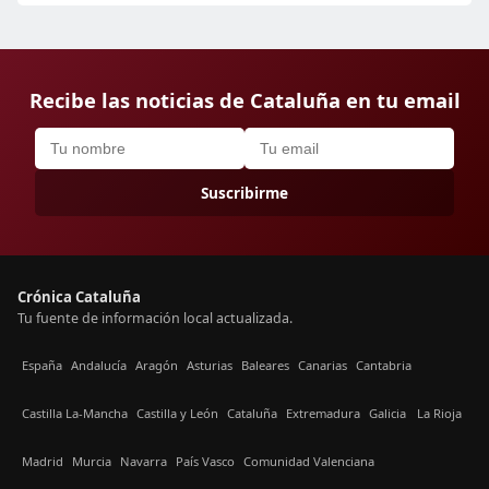
Recibe las noticias de Cataluña en tu email
Suscribirme
Crónica Cataluña
Tu fuente de información local actualizada.
España
Andalucía
Aragón
Asturias
Baleares
Canarias
Cantabria
Castilla La-Mancha
Castilla y León
Cataluña
Extremadura
Galicia
La Rioja
Madrid
Murcia
Navarra
País Vasco
Comunidad Valenciana