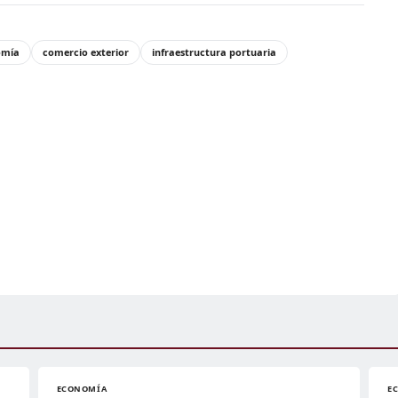
omía
comercio exterior
infraestructura portuaria
ECONOMÍA
E