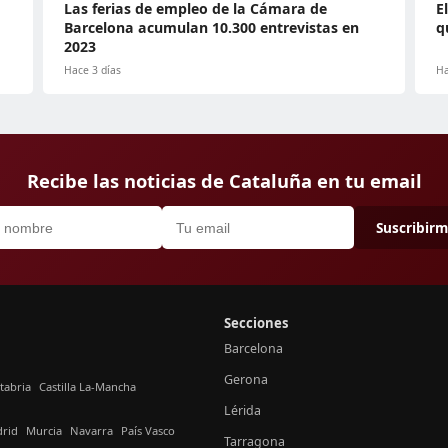
Las ferias de empleo de la Cámara de
E
Barcelona acumulan 10.300 entrevistas en
q
2023
Hace 3 días
Ha
Recibe las noticias de Cataluña en tu email
Suscribir
Secciones
Barcelona
Gerona
tabria
Castilla La-Mancha
Lérida
rid
Murcia
Navarra
País Vasco
Tarragona