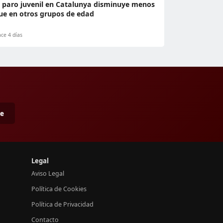
l paro juvenil en Catalunya disminuye menos
ue en otros grupos de edad
ce 4 días
me
Legal
Aviso Legal
Política de Cookies
Política de Privacidad
Contacto