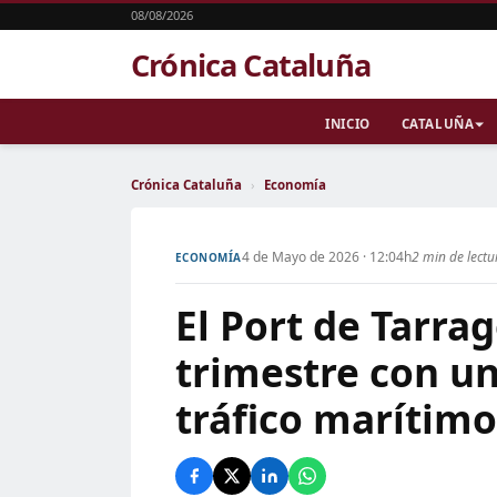
08/08/2026
Crónica Cataluña
INICIO
CATALUÑA
Crónica Cataluña
›
Economía
4 de Mayo de 2026 · 12:04h
2 min de lectu
ECONOMÍA
El Port de Tarra
trimestre con u
tráfico marítimo