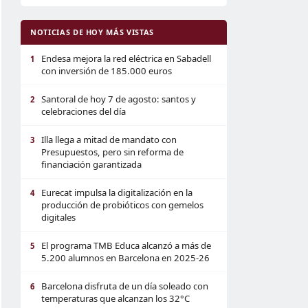
NOTICIAS DE HOY MÁS VISTAS
Endesa mejora la red eléctrica en Sabadell
1
con inversión de 185.000 euros
Santoral de hoy 7 de agosto: santos y
2
celebraciones del día
Illa llega a mitad de mandato con
3
Presupuestos, pero sin reforma de
financiación garantizada
Eurecat impulsa la digitalización en la
4
producción de probióticos con gemelos
digitales
El programa TMB Educa alcanzó a más de
5
5.200 alumnos en Barcelona en 2025-26
Barcelona disfruta de un día soleado con
6
temperaturas que alcanzan los 32°C