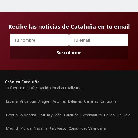
Recibe las noticias de Cataluña en tu email
Suscribirme
Crónica Cataluña
Tu fuente de información local actualizada.
España
Andalucía
Aragón
Asturias
Baleares
Canarias
Cantabria
Castilla La-Mancha
Castilla y León
Cataluña
Extremadura
Galicia
La Rioja
Madrid
Murcia
Navarra
País Vasco
Comunidad Valenciana