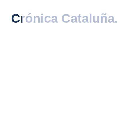
descubierta.
Crónica Cataluña
Crónica Cataluña
.
.